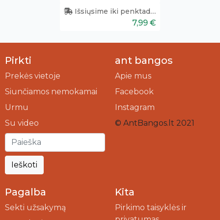
Išsiųsime iki penktadienio
7,99 €
Pirkti
ant bangos
Prekės vietoje
Apie mus
Siunčiamos nemokamai
Facebook
Urmu
Instagram
Su video
© AntBangos.lt 2021
Ieškoti
Pagalba
Kita
Sekti užsakymą
Pirkimo taisyklės ir
privatumas