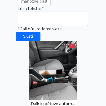
Jūsų tekstas:*
*Gali būti rodoma viešai.
Siųsti
Daiktų dėtuvė automobilio salonui (2 vnt.)