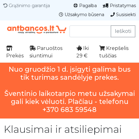
Grąžinimo garantija
Pagalba
Pristatymas
Užsakymo būsena
Susisiekti
Ieškoti
Paruoštos
Iki
Krepšelis
Prekės
siuntimui
29 €
tuščias
Nuo gruodžio 1 d. įsigyti galima bus
tik turimas sandėlyje prekes.
Šventinio laikotarpio metu užsakymai
gali kiek vėluoti. Plačiau - telefonu
+370 683 59548
Klausimai ir atsiliepimai