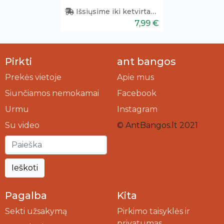
Išsiųsime iki ketvirtadienio
7,99 €
Pirkti
ant bangos
Prekės vietoje
Apie mus
Siunčiamos nemokamai
Facebook
Urmu
Instagram
Su video
© AntBangos.lt 2021
Ieškoti
Pagalba
Kita
Sekti užsakymą
Pirkimo taisyklės ir
privatumas