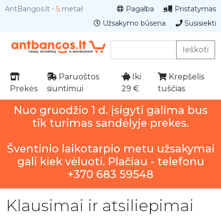
AntBangos.lt -
5
metai!
Pagalba
Pristatymas
Užsakymo būsena
Susisiekti
Ieškoti
Paruoštos
Iki
Krepšelis
Prekės
siuntimui
29 €
tuščias
Nuo gruodžio 1 d. įsigyti galima bus
tik turimas sandėlyje prekes.
Šventinio laikotarpio metu užsakymai
gali kiek vėluoti. Plačiau - telefonu
+370 683 59548
Klausimai ir atsiliepimai