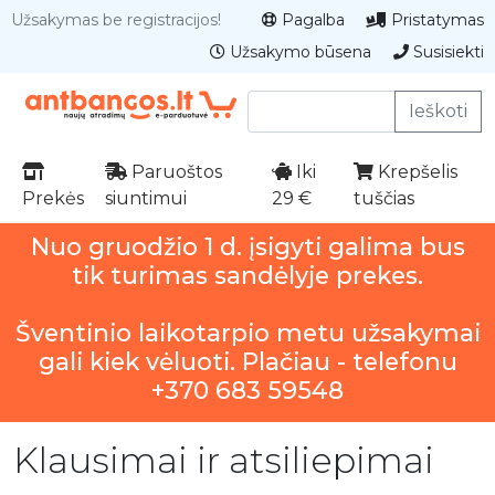
Užsakymas be registracijos!
Pagalba
Pristatymas
Užsakymo būsena
Susisiekti
Ieškoti
Paruoštos
Iki
Krepšelis
Prekės
siuntimui
29 €
tuščias
Nuo gruodžio 1 d. įsigyti galima bus
tik turimas sandėlyje prekes.
Šventinio laikotarpio metu užsakymai
gali kiek vėluoti. Plačiau - telefonu
+370 683 59548
Klausimai ir atsiliepimai