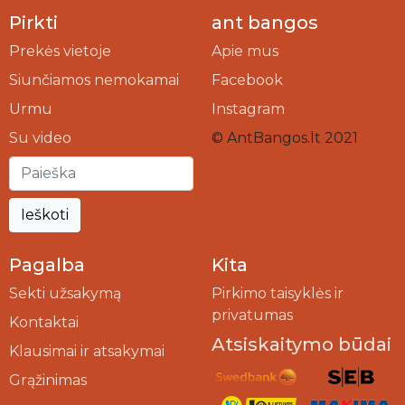
Pirkti
ant bangos
Prekės vietoje
Apie mus
Siunčiamos nemokamai
Facebook
Urmu
Instagram
Su video
© AntBangos.lt 2021
Ieškoti
Pagalba
Kita
Sekti užsakymą
Pirkimo taisyklės ir
privatumas
Kontaktai
Atsiskaitymo būdai
Klausimai ir atsakymai
Grąžinimas