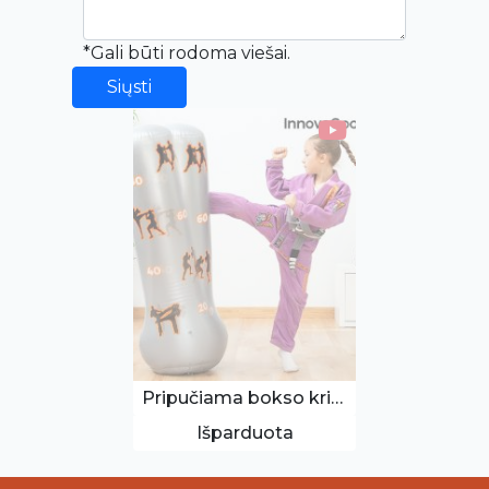
*Gali būti rodoma viešai.
Siųsti
Pripučiama bokso kriaušė
Išparduota